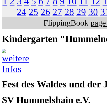
1
2
3
4
5
6
7
8
9
10
11
12
24
25
26
27
28
29
30
3
FlippingBook
page 
Kindergarten "Hummeln
Fest des Waldes und der 
SV Hummelshain e.V.